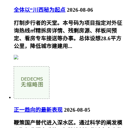
全体以“川西秘为起点
2026-08-06
打制步行者的天堂。本号码为项目指定对外征
询热线㎡精拆房详情、残剩房源、样板间预
定、看房专车接送等办事。总体设想28.6平方
公里，降低城市建建用...
正一趋向的最新表现
2026-08-05
鞭策国产替代进入深水区。通过科学的阐发模