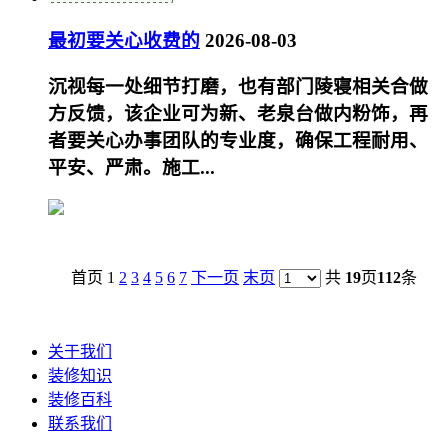
最初要关心收费的
2026-08-03
沉视每一处细节打磨，也有部门陵寝相关合做
方反馈，该企业可为新、老泉台做内粉饰，再
者要关心办事团队的专业度，确保工程耐用、
平安、严肃。施工...
首页 1
2
3
4
5
6
7
下一页
末页
共
19
页
112
条
关于我们
装修知识
装修百科
联系我们