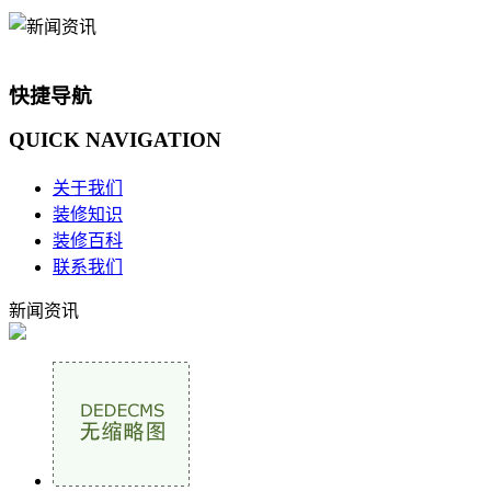
快捷导航
QUICK
NAVIGATION
关于我们
装修知识
装修百科
联系我们
新闻资讯