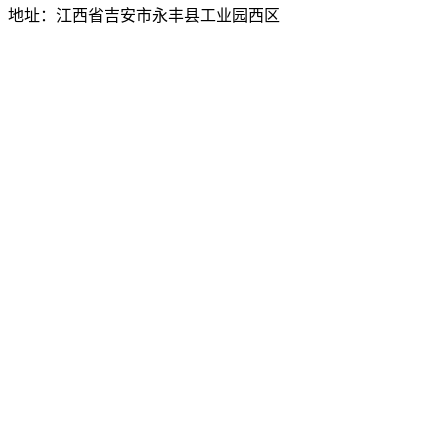
地址：江西省吉安市永丰县工业园西区