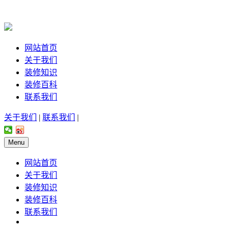
网站首页
关于我们
装修知识
装修百科
联系我们
关于我们
|
联系我们
|
Menu
网站首页
关于我们
装修知识
装修百科
联系我们