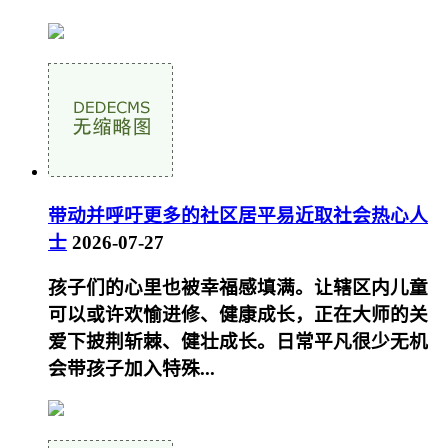
带动并呼吁更多的社区居平易近取社会热心人
士
2026-07-27
孩子们的心里也被幸福感填满。让辖区内儿童
可以或许欢愉进修、健康成长，正在大师的关
爱下披荆斩棘、健壮成长。日常平凡很少无机
会带孩子加入特殊...