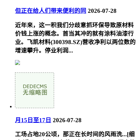
但正在给人们带来便利的同
2026-07-28
近年来，这一积我们分歧意抓环保导致原材料
价钱上涨的概念。首当其冲的就有涂料油漆行
业。飞凯材料(300398.SZ)营收净利以两位数的
增速攀升。停业利润...
月15日至17日
2026-07-28
工场占地20公顷，那正在长时间的风雨洗...[细