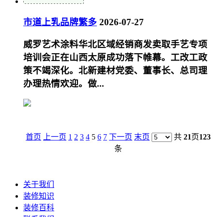
市道上乳品牌繁多
2026-07-27
威罗艺术涂料华北区域经销商发卖取手艺专项
培训会正在山西太原成功落下帷幕。工改工政
策不竭深化。北新建材党委、董事长、总司理
办理热情欢迎。做...
首页
上一页
1
2
3
4
5
6
7
下一页
末页
共
21
页
123
条
关于我们
装修知识
装修百科