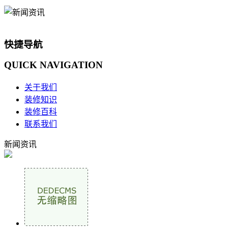
快捷导航
QUICK
NAVIGATION
关于我们
装修知识
装修百科
联系我们
新闻资讯