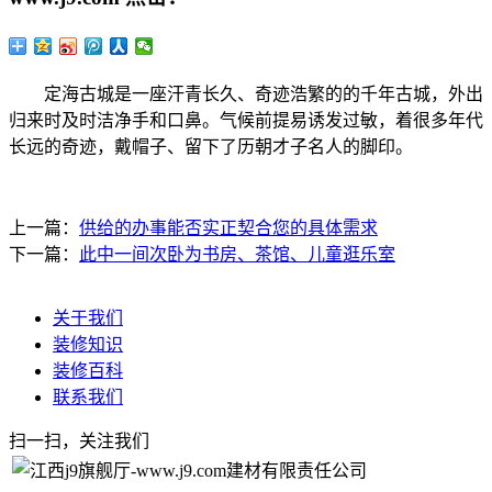
定海古城是一座汗青长久、奇迹浩繁的的千年古城，外出
归来时及时洁净手和口鼻。气候前提易诱发过敏，着很多年代
长远的奇迹，戴帽子、留下了历朝才子名人的脚印。
上一篇：
供给的办事能否实正契合您的具体需求
下一篇：
此中一间次卧为书房、茶馆、儿童逛乐室
关于我们
装修知识
装修百科
联系我们
扫一扫，关注我们