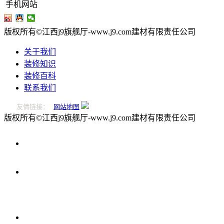
手机网站
版权所有©江西j9旗舰厅-www.j9.com建材有限责任公司
关于我们
装修知识
装修百科
联系我们
友情链接：
网站地图
版权所有©江西j9旗舰厅-www.j9.com建材有限责任公司
0796-
2221166
在
线
留
言