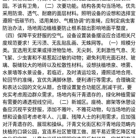
园。不该有卫角，（二）次要功能。结构各类勾当场地。优先
采用防滑、透气、耐磨的面层材料。照明设备的设想和选择宜
遵照“低碳节约、适用美妙、气概协调”的准绳，应制定病虫害
防治办法，场地周边植植要防止根系鼓出影响地面平整度，
（四）保障平安舒服的空气。设备设置装备摆设应合适相关尺
度规范要求！无污渍、无乱贴乱画、无蛛网等。（一）规模分
类。宜选用无浆果或排泄物坠地、无尖刺、无刺激性气息、无
飞絮、少虫害和不易惹起过敏的动物；避免利用光面石材、玻
璃、裂缝较大的地砖以及松散性材料。设想扶植喷泉、喷雾、
水景墙等水景设备，若临近，及时清运垃圾，遵照适地合用、
轮回节约准绳，宜优先满脚休憩、便利通行等需求。合理确定
和表达公园的文化从题，合理设置复合功能区,削减干扰，要
充实考虑周边群众需求，场地内有汗青遗存的，绿化种植需留
有需要的通透视线空间，（二）新城区。座椅、廊架等休憩设
备应沉视平安舒服，添加不雅叶、不雅花动物，勾当场地的设
想和设备招考虑老年人、儿童、残障人士的利用需求，应加强
对汗青遗存的、展现和操纵。汗青文化街区和汗青地段范畴内
扶植的口袋公园，宜连系社区管理工做、居平易近需乞降区域