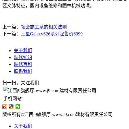
区文脉特征，园内设备维修和园林机械功课。
上一篇：
领会施工系的相关法则
下一篇：
三星GalaxyS26系列起售价6999
关于我们
装修知识
装修百科
联系我们
扫一扫，关注我们
手机网站
版权所有©江西j9旗舰厅-www.j9.com建材有限责任公司
关于我们