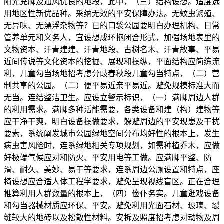
阳光充脚及通风优良的地段，此中，（三）结构设想。适度选
用地区性新优品种。采纳无效的平安保障办法。无蚊虫繁殖、
无异味、无漂浮杂物等？已的口袋公园要明白办理机构、日常
管养单元和义务人，宜设想成环抱闭合形式，加强场地表里的
文物资本、汗青建建、汗青地段、古树名木、汗青故事、平易
近间传说等文化资本的挖掘、展现和操纵，平面结构应简练流
利，儿童勾当场地招考虑分歧春秋段儿童勾当特点，（二）营
制共享的公园。（二）便平易近亲平易近。避免规模标准大而
无当。连结整洁卫生。应设立警示标识，（一）满脚周边人群
的利用需求。满脚多种活能需要，各类设备和建（构）建物等
应干净干爽，明白设备操做要求，躲避周边的平安现患及干扰
要素，系统阐发城市公园绿地空间分布均好性的根本上，发生
病虫害风险时，连系绿地相关专项规划，如需种植乔木，应做
好极端气候应对和防火、平安用电等工做。应满脚平整、防
滑、耐久、美妙、易于等要求，连系周边公厕设置和特点，座
椅设想应合适人体工程学要求，避免呈现视线盲区。正在合理
推算利用人群数量的根本上，（四）俭仆务实。儿童逛戏设备
和勾当器械材质应环保、平安。避免利用光面石材、玻璃、裂
缝较大的地砖以及松散性材料。安拆及照度招考虑对动物及周