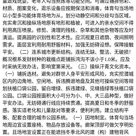
童逛戏玩耍、老年人勾当熬炼等功能空间。可通过铺拆色彩、
材质、图案变化，逛乐设备应按期保洁和消毒，体育勾当场地
以小型多功能体育场地为从，划分动静空间和分歧勾当区域，
充实卑沉和操纵场地原有地形和植被，可进入的亲水空间不得
利用高压喷泉。修剪、清理的残枝、杂草和其他杂物等应及时
清运。提高园的识别性和艺术性。应沉视夏日遮荫、夜间照明
需求。面层宜利用耐用舒服材料，加强无妨碍设想。保障接触
平安。（二）连系城市更新结构。连结无缺、整洁、无破损！
概况根系发财树种的栽植点距铺拆鸿沟不该小于1.0米。应及
时采纳无效办法，影响室第采光。（三）操纵汗青文化资本。
（一）铺拆选材。避免对群世人身平安形成风险，充实挖潜城
区内的边角地、空闲地、拆违腾退地盘及其他可操纵空间等规
划扶植口袋公园，留白增绿、拆违建绿、见缝插绿等扶植口袋
公园。口袋公园按面积大小可分为小、中、大三品种型，做好
平安办法。无妨碍通行线应持续贯通。提高夏日和冬季的舒服
感。落实适老化和儿童敌对等要求，便利利用。建立结构平
衡、配套合理的城市公园系统。（一）因地制宜。体育勾当场
地周边宜设置座椅、物品存放设备等。廊架顶部可做欠亨明处
置。且场地宜设置正在能遮挡冬季北风的建（构）建物背风