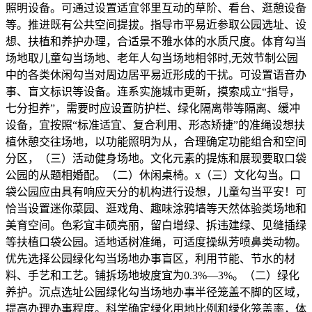
照明设备。可通过设置适宜邻里互动的草阶、看台、逛憩设备
等。推进既有公共空间提拔。指导市平易近参取公园选址、设
想、扶植和养护办理，合适景不雅水体的水质尺度。体育勾当
场地取儿童勾当场地、老年人勾当场地相邻时,无效节制公园
中的各类休闲勾当对周边居平易近形成的干扰。可设置语音办
事、盲文标识等设备。连系实施城市更新，摸索成立“指导，
七分担养”，需要时应设置防护栏、绿化隔离带等隔离、缓冲
设备，宜按照“标准适宜、复合利用、形态矫捷”的准绳设想扶
植休憩交往场地，以功能照明为从，合理确定功能组合和空间
分区，（三）活动健身场地。文化元素的提炼和展现要取口袋
公园的从题相婚配。（二）休闲桌椅。x（三）文化勾当。口
袋公园应由具有响应天分的机构进行设想，儿童勾当平安！可
恰当设置迷你菜园、逛戏角、趣味涂鸦墙等天然体验类场地和
美育空间。色彩宜丰硕亮丽，留白增绿、拆违建绿、见缝插绿
等扶植口袋公园。适地适树准绳，可适度操纵芳喷鼻类动物。
优先选择公园绿化勾当场地办事盲区，利用节能、节水的材
料、手艺和工艺。铺拆场地坡度宜为0.3%—3%。（二）绿化
养护。沉点选址公园绿化勾当场地办事半径笼盖不脚的区域，
提高办理办事程度。科学确定绿化用地比例和绿化笼盖率，体